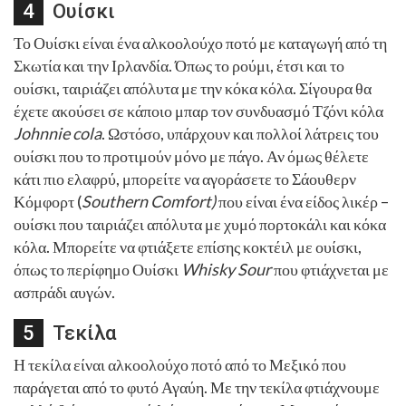
Ουίσκι
Το Ουίσκι είναι ένα αλκοολούχο ποτό με καταγωγή από τη
Σκωτία και την Ιρλανδία. Όπως το ρούμι, έτσι και το
ουίσκι, ταιριάζει απόλυτα με την κόκα κόλα. Σίγουρα θα
έχετε ακούσει σε κάποιο μπαρ τον συνδυασμό Τζόνι κόλα
Johnnie cola
. Ωστόσο, υπάρχουν και πολλοί λάτρεις του
ουίσκι που το προτιμούν μόνο με πάγο. Αν όμως θέλετε
κάτι πιο ελαφρύ, μπορείτε να αγοράσετε το Σάουθερν
Κόμφορτ (
Southern Comfort)
που είναι ένα είδος λικέρ –
ουίσκι που ταιριάζει απόλυτα με χυμό πορτοκάλι και κόκα
κόλα. Μπορείτε να φτιάξετε επίσης κοκτέιλ με ουίσκι,
όπως το περίφημο Ουίσκι
Whisky Sour
που φτιάχνεται με
ασπράδι αυγών.
Τεκίλα
Η τεκίλα είναι αλκοολούχο ποτό από το Μεξικό που
παράγεται από το φυτό Αγαύη. Με την τεκίλα φτιάχνουμε