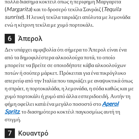
πολλά διάσημα κοκτέιλ όπως η περίφημη Μαργαρίτα
(
Margarita
) και το δροσερό τεκίλα Σανράιζ (
Tequila
sunrise
). Η λευκή τεκίλα ταιριάζει απόλυτα με λεμονάδα
ενώ η κίτρινη τεκίλα με χυμό πορτοκάλι.
Άπερολ
Δεν υπάρχει αμφιβολία ότι σήμερα το Άπερολ είναι ένα
από τα δημοφιλέστερα αλκοολούχα ποτά, το οποίο
μπορείτε να βρείτε σε οποιοδήποτε κάβα αλκοολούχων
ποτών ή σούπερ μάρκετ. Πρόκειται για ένα πικρόγλυκο
απεριτίφ από την Ιταλία που ταιριάζει με αναψυκτικά όπως
η σπράιτ, η πορτοκαλάδα, η λεμονάδα, η σόδα καθώς και με
χυμό πορτοκάλι ή χυμό από άλλα εσπεριδοειδή. Αυτήν τη
φήμη οφείλει κατά ένα μεγάλο ποσοστό στο
Aperol
Spritz
, το διασημότερο κοκτέιλ παγκοσμίως αυτή τη
στιγμή.
Κουαντρό