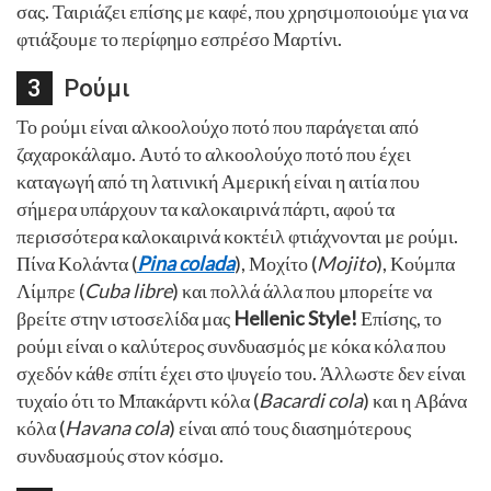
σας. Ταιριάζει επίσης με καφέ, που χρησιμοποιούμε για να
φτιάξουμε το περίφημο εσπρέσο Μαρτίνι.
Ρούμι
Το ρούμι είναι αλκοολούχο ποτό που παράγεται από
ζαχαροκάλαμο. Αυτό το αλκοολούχο ποτό που έχει
καταγωγή από τη λατινική Αμερική είναι η αιτία που
σήμερα υπάρχουν τα καλοκαιρινά πάρτι, αφού τα
περισσότερα καλοκαιρινά κοκτέιλ φτιάχνονται με ρούμι.
Πίνα Κολάντα (
Pina colada
), Μοχίτο (
Mojito
), Κούμπα
Λίμπρε (
Cuba libre
) και πολλά άλλα που μπορείτε να
βρείτε στην ιστοσελίδα μας
Hellenic Style!
Επίσης, το
ρούμι είναι ο καλύτερος συνδυασμός με κόκα κόλα που
σχεδόν κάθε σπίτι έχει στο ψυγείο του. Άλλωστε δεν είναι
τυχαίο ότι το Μπακάρντι κόλα (
Bacardi cola
) και η Αβάνα
κόλα (
Havana cola
) είναι από τους διασημότερους
συνδυασμούς στον κόσμο.