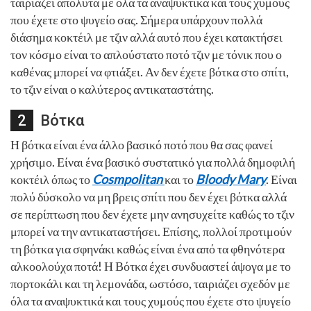
ταιριάζει απόλυτα με όλα τα αναψυκτικά και τους χυμούς
που έχετε στο ψυγείο σας. Σήμερα υπάρχουν πολλά
διάσημα κοκτέιλ με τζιν αλλά αυτό που έχει κατακτήσει
τον κόσμο είναι το απλούστατο ποτό τζιν με τόνικ που ο
καθένας μπορεί να φτιάξει. Αν δεν έχετε βότκα στο σπίτι,
το τζιν είναι ο καλύτερος αντικαταστάτης.
Βότκα
Η βότκα είναι ένα άλλο βασικό ποτό που θα σας φανεί
χρήσιμο. Είναι ένα βασικό συστατικό για πολλά δημοφιλή
κοκτέιλ όπως το
Cosmpolitan
και το
Bloody Mary
. Είναι
πολύ δύσκολο να μη βρεις σπίτι που δεν έχει βότκα αλλά
σε περίπτωση που δεν έχετε μην ανησυχείτε καθώς το τζιν
μπορεί να την αντικαταστήσει. Επίσης, πολλοί προτιμούν
τη βότκα για σφηνάκι καθώς είναι ένα από τα φθηνότερα
αλκοολούχα ποτά! Η Βότκα έχει συνδυαστεί άψογα με το
πορτοκάλι και τη λεμονάδα, ωστόσο, ταιριάζει σχεδόν με
όλα τα αναψυκτικά και τους χυμούς που έχετε στο ψυγείο