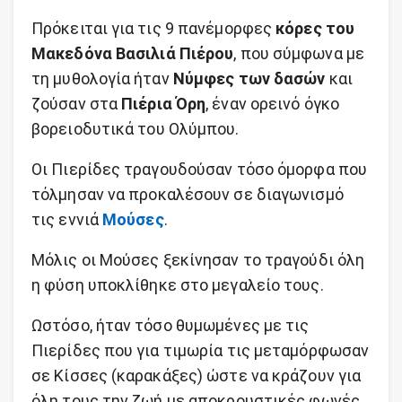
Πρόκειται για τις 9 πανέμορφες
κόρες του
Μακεδόνα Βασιλιά Πιέρου
, που σύμφωνα με
τη μυθολογία ήταν
Νύμφες των δασών
και
ζούσαν στα
Πιέρια Όρη
, έναν ορεινό όγκο
βορειοδυτικά του Ολύμπου.
Οι Πιερίδες τραγουδούσαν τόσο όμορφα που
τόλμησαν να προκαλέσουν σε διαγωνισμό
τις εννιά
Μούσες
.
Μόλις οι Μούσες ξεκίνησαν το τραγούδι όλη
η φύση υποκλίθηκε στο μεγαλείο τους.
Ωστόσο, ήταν τόσο θυμωμένες με τις
Πιερίδες που για τιμωρία τις μεταμόρφωσαν
σε Κίσσες (καρακάξες) ώστε να κράζουν για
όλη τους την ζωή με αποκρουστικές φωνές.