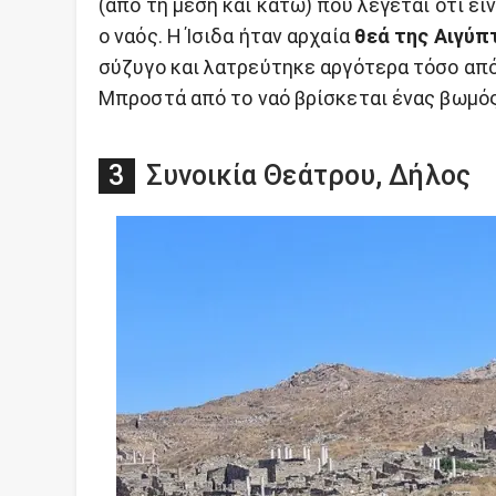
(από τη μέση και κάτω) που λέγεται ότι εί
ο ναός. Η Ίσιδα ήταν αρχαία
θεά της Αιγύπ
σύζυγο και λατρεύτηκε αργότερα τόσο από
Μπροστά από το ναό βρίσκεται ένας βωμός 
Συνοικία Θεάτρου, Δήλος