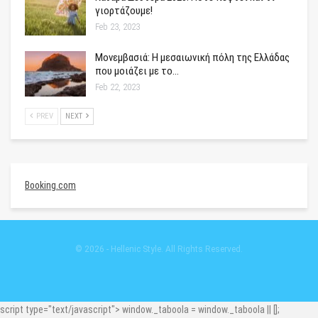
γιορτάζουμε!
Feb 23, 2023
Μονεμβασιά: Η μεσαιωνική πόλη της Ελλάδας
που μοιάζει με το…
Feb 22, 2023
PREV
NEXT
Booking.com
© 2026 - Hellenic Style. All Rights Reserved.
script type="text/javascript"> window._taboola = window._taboola || [];