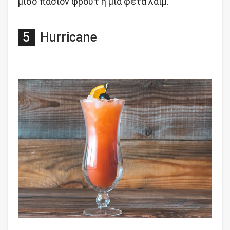
μισό πάσιον φρουτ ή μια φέτα λάιμ.
Hurricane