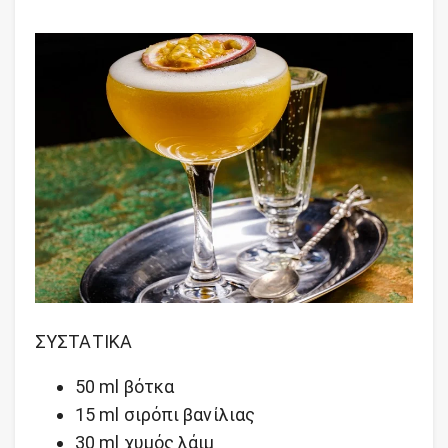
ΣΥΣΤΑΤΙΚΑ
50 ml βότκα
15 ml σιρόπι βανίλιας
30 ml χυμός λάιμ