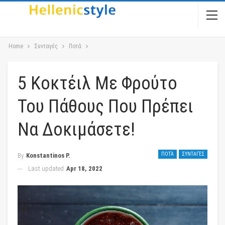
Home
Συνταγές
Ποτά
5 Κοκτέιλ Με Φρούτο
Του Πάθους Που Πρέπει
Να Δοκιμάσετε!
ΠΟΤΆ
ΣΥΝΤΑΓΈΣ
By
Konstantinos P.
Last updated
Apr 18, 2022