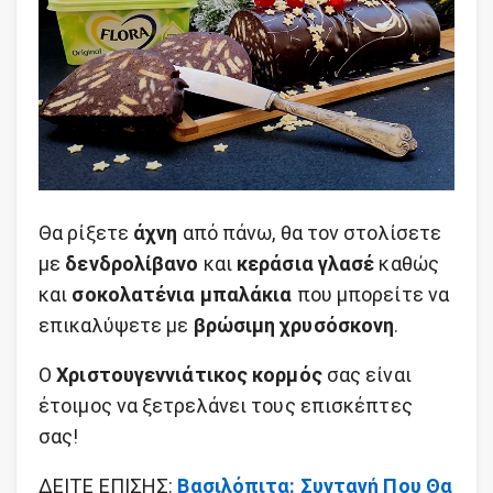
Θα ρίξετε
άχνη
από πάνω, θα τον στολίσετε
με
δενδρολίβανο
και
κεράσια γλασέ
καθώς
και
σοκολατένια μπαλάκια
που μπορείτε να
επικαλύψετε με
βρώσιμη χρυσόσκονη
.
Ο
Χριστουγεννιάτικος κορμός
σας είναι
έτοιμος να ξετρελάνει τους επισκέπτες
σας!
ΔΕΙΤΕ ΕΠΙΣΗΣ:
Βασιλόπιτα: Συνταγή Που Θα