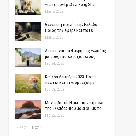
για το συντριβάνι Feng Shui…
Mar 5, 2023
Θανατική ποινή στην Ελλάδα:
Ποιος την έφερε και πότε…
Mar 5, 2023
Αυτά είναι τα 4 μέρη της Ελλάδας
με τους πιο ευτυχισμένους…
Feb 24, 2023
Καθαρά Δευτέρα 2023: Πότε
πέφτει και τι γιορτάζουμε!
Feb 23, 2023
Μονεμβασιά: Η μεσαιωνική πόλη
της Ελλάδας που μοιάζει με το…
Feb 22, 2023
PREV
NEXT