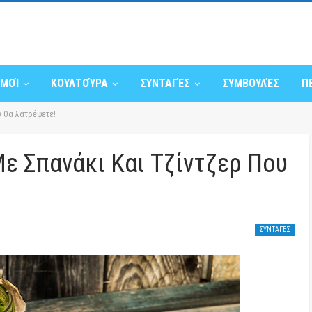
ΣΜΟΊ
ΚΟΥΛΤΟΎΡΑ
ΣΥΝΤΑΓΈΣ
ΣΥΜΒΟΥΛΈΣ
Π
υ θα λατρέψετε!
Με Σπανάκι Και Τζίντζερ Που
ΣΥΝΤΑΓΈΣ