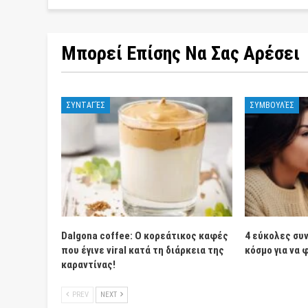
Μπορεί Επίσης Να Σας Αρέσει
ΣΥΝΤΑΓΈΣ
ΣΥΜΒΟΥΛΈΣ
Dalgona coffee: Ο κορεάτικος καφές
4 εύκολες συν
που έγινε viral κατά τη διάρκεια της
κόσμο για να 
καραντίνας!
PREV
NEXT