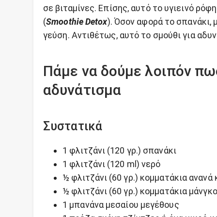
σε βιταμίνες. Επίσης, αυτό το υγιεινό ρόφ
(
Smoothie Detox
). Όσον αφορά το σπανάκι,
γεύση. Αντιθέτως, αυτό το σμούθι για αδυν
Πάμε να δούμε λοιπόν πω
αδυνάτισμα
Συστατικά
1 φλιτζάνι (120 γρ.) σπανάκι
1 φλιτζάνι (120 ml) νερό
½ φλιτζάνι (60 γρ.) κομματάκια αναν
½ φλιτζάνι (60 γρ.) κομματάκια μάνγ
1 μπανάνα μεσαίου μεγέθους