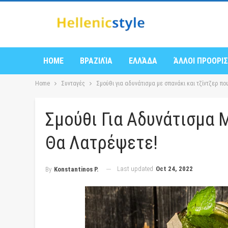
HOME
ΒΡΑΖΙΛΊΑ
ΕΛΛΆΔΑ
ΆΛΛΟΙ ΠΡΟΟΡΙ
Home
Συνταγές
Σμούθι για αδυνάτισμα με σπανάκι και τζίντζερ πο
Σμούθι Για Αδυνάτισμα 
Θα Λατρέψετε!
Last updated
Oct 24, 2022
By
Konstantinos P.