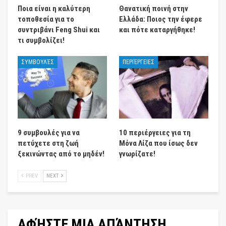
Ποια είναι η καλύτερη
Θανατική ποινή στην
τοποθεσία για το
Ελλάδα: Ποιος την έφερε
συντριβάνι Feng Shui και
και πότε καταργήθηκε!
τι συμβολίζει!
ΣΥΜΒΟΥΛΈΣ
ΠΕΡΙΈΡΓΕΙΕΣ
9 συμβουλές για να
10 περιέργειες για τη
πετύχετε στη ζωή
Μόνα Λίζα που ίσως δεν
ξεκινώντας από το μηδέν!
γνωρίζατε!
PREV
NEXT
ΑΦΉΣΤΕ ΜΙΑ ΑΠΆΝΤΗΣΗ