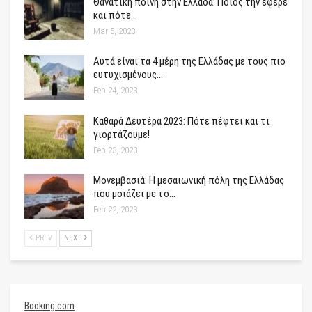
Θανατική ποινή στην Ελλάδα: Ποιος την έφερε
και πότε…
Mar 5, 2023
Αυτά είναι τα 4 μέρη της Ελλάδας με τους πιο
ευτυχισμένους…
Feb 24, 2023
Καθαρά Δευτέρα 2023: Πότε πέφτει και τι
γιορτάζουμε!
Feb 23, 2023
Μονεμβασιά: Η μεσαιωνική πόλη της Ελλάδας
που μοιάζει με το…
Feb 22, 2023
PREV
NEXT
Booking.com