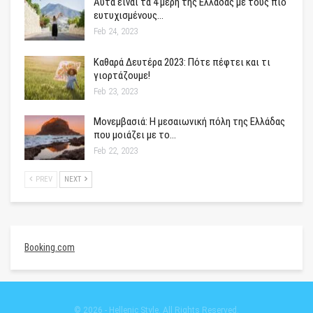
Αυτά είναι τα 4 μέρη της Ελλάδας με τους πιο
ευτυχισμένους…
Feb 24, 2023
Καθαρά Δευτέρα 2023: Πότε πέφτει και τι
γιορτάζουμε!
Feb 23, 2023
Μονεμβασιά: Η μεσαιωνική πόλη της Ελλάδας
που μοιάζει με το…
Feb 22, 2023
PREV
NEXT
Booking.com
© 2026 - Hellenic Style. All Rights Reserved.