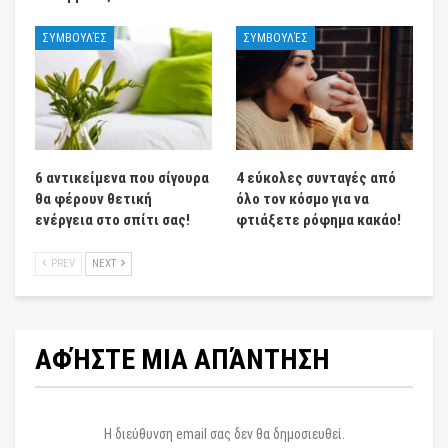
ΣΥΜΒΟΥΛΈΣ
ΣΥΜΒΟΥΛΈΣ
6 αντικείμενα που σίγουρα
4 εύκολες συνταγές από
θα φέρουν θετική
όλο τον κόσμο για να
ενέργεια στο σπίτι σας!
φτιάξετε ρόφημα κακάο!
PREV
NEXT
ΑΦΉΣΤΕ ΜΙΑ ΑΠΆΝΤΗΣΗ
Η διεύθυνση email σας δεν θα δημοσιευθεί.