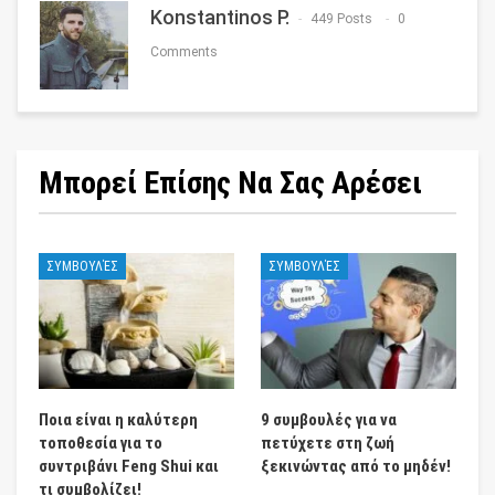
Konstantinos P.
449 Posts
0
Comments
Μπορεί Επίσης Να Σας Αρέσει
ΣΥΜΒΟΥΛΈΣ
ΣΥΜΒΟΥΛΈΣ
Ποια είναι η καλύτερη
9 συμβουλές για να
τοποθεσία για το
πετύχετε στη ζωή
συντριβάνι Feng Shui και
ξεκινώντας από το μηδέν!
τι συμβολίζει!