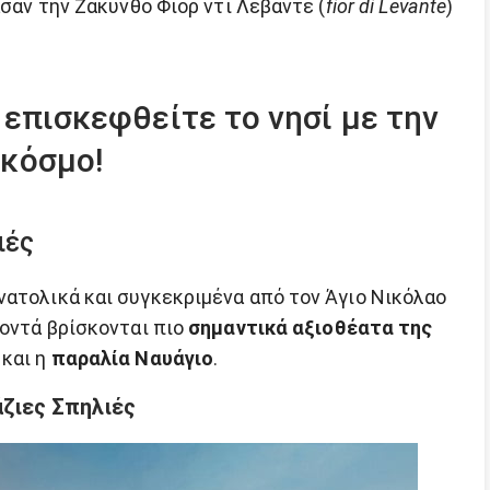
ασαν την Ζάκυνθο Φιόρ ντι Λεβάντε (
fior di Levante
)
 επισκεφθείτε το νησί με την
 κόσμο!
ιές
νατολικά και συγκεκριμένα από τον Άγιο Νικόλαο
κοντά βρίσκονται πιο
σημαντικά αξιοθέατα της
και η
παραλία Ναυάγιο
.
άζιες Σπηλιές