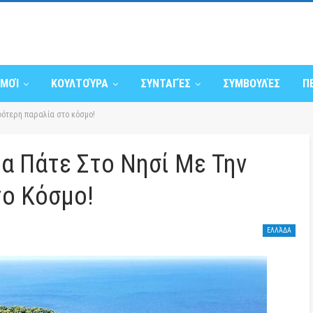
ΣΜΟΊ
ΚΟΥΛΤΟΎΡΑ
ΣΥΝΤΑΓΈΣ
ΣΥΜΒΟΥΛΈΣ
Π
ρφότερη παραλία στο κόσμο!
Να Πάτε Στο Νησί Με Την
ο Κόσμο!
ΕΛΛΆΔΑ