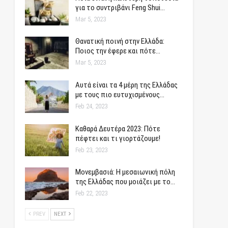
για το συντριβάνι Feng Shui…
Mar 5, 2023
Θανατική ποινή στην Ελλάδα:
Ποιος την έφερε και πότε…
Mar 5, 2023
Αυτά είναι τα 4 μέρη της Ελλάδας
με τους πιο ευτυχισμένους…
Feb 24, 2023
Καθαρά Δευτέρα 2023: Πότε
πέφτει και τι γιορτάζουμε!
Feb 23, 2023
Μονεμβασιά: Η μεσαιωνική πόλη
της Ελλάδας που μοιάζει με το…
Feb 22, 2023
PREV
NEXT