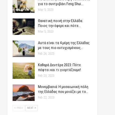
για το συντριβάνι Feng Shui…
Mar 5, 2023
Θανατική ποινή στην Ελλάδα:
Ποιος την έφερε και πότε…
Mar 5, 2023
Αυτά είναι τα 4 μέρη της Ελλάδας
με τους πιο ευτυχισμένους…
Feb 24, 2023
Καθαρά Δευτέρα 2023: Πότε
πέφτει και τι γιορτάζουμε!
Feb 23, 2023
Μονεμβασιά: Η μεσαιωνική πόλη
της Ελλάδας που μοιάζει με το…
Feb 22, 2023
PREV
NEXT