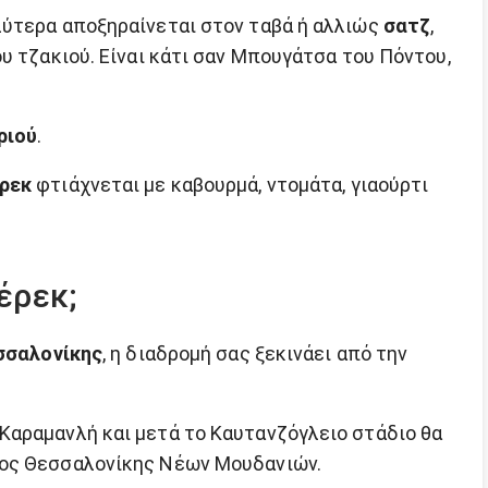
λύτερα αποξηραίνεται στον ταβά ή αλλιώς
σατζ
,
υ τζακιού. Είναι κάτι σαν Μπουγάτσα του Πόντου,
ριού
.
ρεκ
φτιάχνεται με καβουρμά, ντομάτα, γιαούρτι
έρεκ;
σσαλονίκης
, η διαδρομή σας ξεκινάει από την
Καραμανλή και μετά το Καυτανζόγλειο στάδιο θα
ρος Θεσσαλονίκης Νέων Μουδανιών.