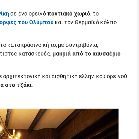
ίκη
σε ένα ορεινό
ποντιακό χωριό
, το
ορφές του Ολύμπου
και τον Θερμαϊκό κόλπο
το καταπράσινο κήπο, με συντριβάνια,
χτιστες κατασκευές,
μακριά από το καυσαέριο
ε αρχιτεκτονική και αισθητική ελληνικού ορεινού
α στο τζάκι
.