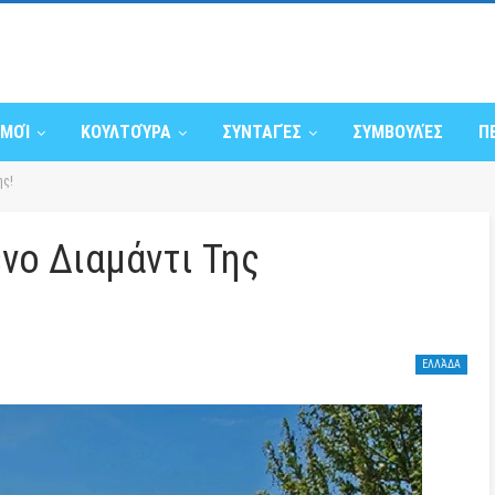
ΣΜΟΊ
ΚΟΥΛΤΟΎΡΑ
ΣΥΝΤΑΓΈΣ
ΣΥΜΒΟΥΛΈΣ
Π
ης!
νο Διαμάντι Της
ΕΛΛΆΔΑ