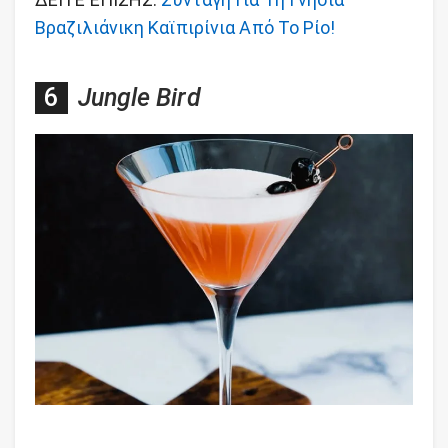
Βραζιλιάνικη Καϊπιρίνια Από Το Ρίο!
Jungle Bird