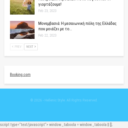
γιορτάζουμε!
Feb 23, 2023
Μονεμβασιά: Η μεσαιωνική πόλη της Ελλάδας
που μοιάζει με το…
Feb 22, 2023
PREV
NEXT
Booking.com
© 2026 - Hellenic Style. All Rights Reserved.
script type="text/javascript"> window._taboola = window._taboola || [];