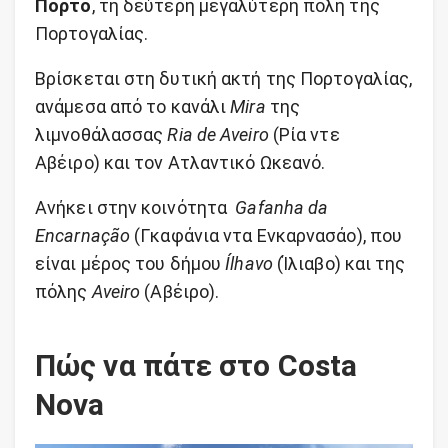
Πόρτο
, τη δεύτερη μεγαλύτερη πόλη της
Πορτογαλίας.
Βρίσκεται στη δυτική ακτή της Πορτογαλίας,
ανάμεσα από το κανάλι
Mira
της
λιμνοθάλασσας
Ria de Aveiro
(Ρία ντε
Αβέιρο) και τον Ατλαντικό Ωκεανό.
Ανήκει στην κοινότητα
Gafanha da
Encarnação
(Γκαφάνια ντα Ενκαρνασάο), που
είναι μέρος του δήμου
Ílhavo
(Ίλιαβο) και της
πόλης
Aveiro
(Αβέιρο).
Πώς να πάτε στο Costa
Nova