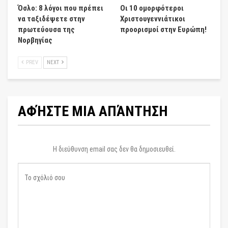
Όσλο: 8 λόγοι που πρέπει
Οι 10 ομορφότεροι
να ταξιδέψετε στην
Χριστουγεννιάτικοι
πρωτεύουσα της
προορισμοί στην Ευρώπη!
Νορβηγίας
PREV
NEXT
ΑΦΉΣΤΕ ΜΙΑ ΑΠΆΝΤΗΣΗ
Η διεύθυνση email σας δεν θα δημοσιευθεί.