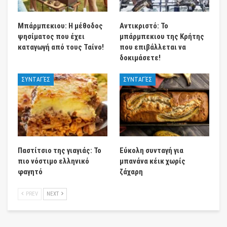
Μπάρμπεκιου: Η μέθοδος
Αντικριστό: Το
ψησίματος που έχει
μπάρμπεκιου της Κρήτης
καταγωγή από τους Ταίνο!
που επιβάλλεται να
δοκιμάσετε!
ΣΥΝΤΑΓΈΣ
ΣΥΝΤΑΓΈΣ
Παστίτσιο της γιαγιάς: Το
Εύκολη συνταγή για
πιο νόστιμο ελληνικό
μπανάνα κέικ χωρίς
φαγητό
ζάχαρη
PREV
NEXT