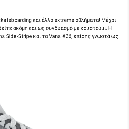
kateboarding και άλλα extreme αθλήματα! Μέχρι
 δείτε ακόμη και ως συνδυασμό με κουστούμι. Η
s Side-Stripe και τα Vans #36, επίσης γνωστά ως