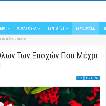
ΣΜΟΊ
ΚΟΥΛΤΟΎΡΑ
ΣΥΝΤΑΓΈΣ
ΣΥΜΒΟΥΛΈΣ
Π
ερα σπάνε τα ταμεία!
 Όλων Των Εποχών Που Μέχρι
!
ΝΕΑ
ΣΥΜΒΟΥΛΈΣ