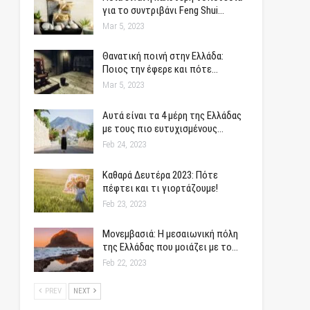
για το συντριβάνι Feng Shui…
Mar 5, 2023
Θανατική ποινή στην Ελλάδα:
Ποιος την έφερε και πότε…
Mar 5, 2023
Αυτά είναι τα 4 μέρη της Ελλάδας
με τους πιο ευτυχισμένους…
Feb 24, 2023
Καθαρά Δευτέρα 2023: Πότε
πέφτει και τι γιορτάζουμε!
Feb 23, 2023
Μονεμβασιά: Η μεσαιωνική πόλη
της Ελλάδας που μοιάζει με το…
Feb 22, 2023
PREV
NEXT