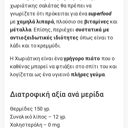
χωριάτικης σαλάτας θα πρέπει να
γνωρίζετε ότι πρόκειται για ένα
superfood
με
χαμηλά λιπαρά
, πλούσιο σε
βιταμίνες
και
μέταλλα
. Επίσης, περιέχει
συστατικά με
αντιοξειδωτικές ιδιότητες
όπως είναι το
λάδι και το κρεμμύδι.
Η Χωριάτικη είναι ένα
γρήγορο πιάτο
που ο
καθένας μπορεί να φτιάξει στο σπίτι του και
λογίζεται ως ένα υγιεινό
πλήρες γεύμα
.
Διατροφική αξία ανά μερίδα
Θερμίδες 150 γρ.
Συνολικό λίπος – 12 γρ.
Χοληστερόλη – 0 mg