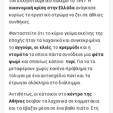
τον ελληνοτουρκικό πόλεμο το 1897. Η
οικονομική κρίση στην Ελλάδα
ανάγκασε
κυρίως το εργατικό στρώμα να ζει σε άθλιες
συνθήκες.
Φανταστείτε ότι το κύριο γεύμα εκείνης της
εποχής ήταν τα λαχανικά και συγκεκριμένα
το
αγγούρι, οι
ελιές
, το
κρεμμύδι
και η
ντομάτα
τα οποία πάντα συνόδευε μια
φέτα
ψωμί
και σπανίως κάποιο
τυρί
. Για να τα
μεταφέρουν χωρίς κανένα πρόβλημα τα
τύλιγαν με ένα αυτοσχέδιο πανί και τα
έτρωγαν ολόκληρα στο διάλειμμα.
Αντιθέτως, οι κάτοικοι στο
κέντρο της
Αθήνας
έκοβαν τα λαχανικά σε κομματάκια
και τα έβαζαν μέσα σε ένα βαθύ πιάτο. Στη