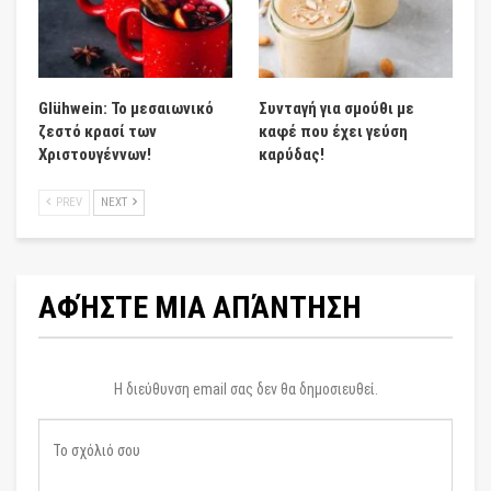
Glühwein: Το μεσαιωνικό
Συνταγή για σμούθι με
ζεστό κρασί των
καφέ που έχει γεύση
Χριστουγέννων!
καρύδας!
PREV
NEXT
ΑΦΉΣΤΕ ΜΙΑ ΑΠΆΝΤΗΣΗ
Η διεύθυνση email σας δεν θα δημοσιευθεί.