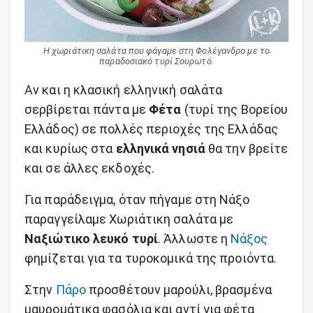
Η χωριάτικη σαλάτα που φάγαμε στη Φολέγανδρο με το
παραδοσιακό τυρί Σουρωτό.
Αν και η κλασική ελληνική σαλάτα
σερβίρεται πάντα με
Φέτα
(τυρί της Βορείου
Ελλάδος) σε πολλές περιοχές της Ελλάδας
και κυρίως στα
ελληνικά νησιά
θα την βρείτε
και σε άλλες εκδοχές.
Για παράδειγμα, όταν πήγαμε στη Νάξο
παραγγείλαμε Χωριάτικη σαλάτα με
Ναξιώτικο λευκό τυρί
. Άλλωστε η
Νάξος
φημίζεται για τα τυροκομικά της προιόντα.
Στην
Πάρο
προσθέτουν μαρούλι, βρασμένα
μαυρομάτικα φασόλια και αντί για φέτα