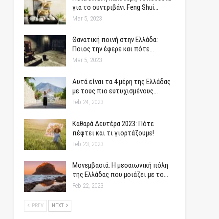
για το συντριβάνι Feng Shui…
Mar 5, 2023
Θανατική ποινή στην Ελλάδα:
Ποιος την έφερε και πότε…
Mar 5, 2023
Αυτά είναι τα 4 μέρη της Ελλάδας
με τους πιο ευτυχισμένους…
Feb 24, 2023
Καθαρά Δευτέρα 2023: Πότε
πέφτει και τι γιορτάζουμε!
Feb 23, 2023
Μονεμβασιά: Η μεσαιωνική πόλη
της Ελλάδας που μοιάζει με το…
Feb 22, 2023
PREV
NEXT