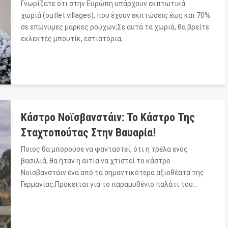
Γνωρίζατε ότι στην Ευρώπη υπάρχουν εκπτωτικά
χωριά (outlet villages), που έχουν εκπτώσεις έως και 70%
σε επώνυμες μάρκες ρούχων;Σε αυτά τα χωριά, θα βρείτε
εκλεκτές μπουτίκ, εστιατόρια,…
Κάστρο Νοϊσβανστάιν: Το Κάστρο Της
Σταχτοπούτας Στην Βαυαρία!
Ποιος θα μπορούσε να φανταστεί, ότι η τρέλα ενός
βασιλιά, θα ήταν η αιτία να χτιστεί το κάστρο
Νοϊσβανστάιν ένα από τα σημαντικότερα αξιοθέατα της
Γερμανίας;Πρόκειται για το παραμυθένιο παλάτι του…