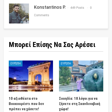
Konstantinos P.
449 Posts
0
Comments
Μπορεί Επίσης Να Σας Αρέσει
ΕΥΡΏΠΗ
ΕΥΡΏΠΗ
10 αξιοθέατα στο
Σουηδία: 18 λόγοι για να
Βουκουρέστι που δεν
ζήσετε στη Σκανδιναβική
πρέπει να χάσετε!
χώρα!