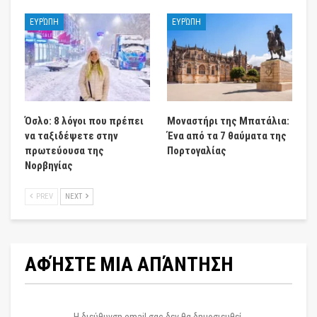
ΕΥΡΏΠΗ
ΕΥΡΏΠΗ
Όσλο: 8 λόγοι που πρέπει
Μοναστήρι της Μπατάλια:
να ταξιδέψετε στην
Ένα από τα 7 θαύματα της
πρωτεύουσα της
Πορτογαλίας
Νορβηγίας
PREV
NEXT
ΑΦΉΣΤΕ ΜΙΑ ΑΠΆΝΤΗΣΗ