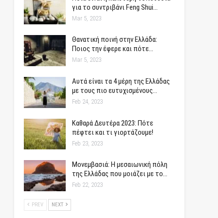
για το συντριβάνι Feng Shui…
Mar 5, 2023
Θανατική ποινή στην Ελλάδα:
Ποιος την έφερε και πότε…
Mar 5, 2023
Αυτά είναι τα 4 μέρη της Ελλάδας
με τους πιο ευτυχισμένους…
Feb 24, 2023
Καθαρά Δευτέρα 2023: Πότε
πέφτει και τι γιορτάζουμε!
Feb 23, 2023
Μονεμβασιά: Η μεσαιωνική πόλη
της Ελλάδας που μοιάζει με το…
Feb 22, 2023
PREV
NEXT