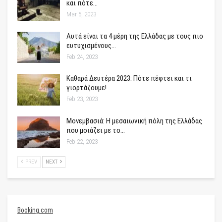
και πότε…
Mar 5, 2023
Αυτά είναι τα 4 μέρη της Ελλάδας με τους πιο
ευτυχισμένους…
Feb 24, 2023
Καθαρά Δευτέρα 2023: Πότε πέφτει και τι
γιορτάζουμε!
Feb 23, 2023
Μονεμβασιά: Η μεσαιωνική πόλη της Ελλάδας
που μοιάζει με το…
Feb 22, 2023
PREV
NEXT
Booking.com