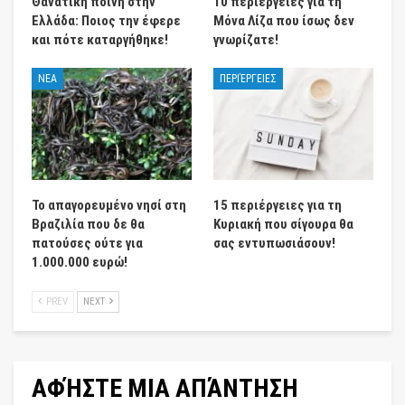
Θανατική ποινή στην
10 περιέργειες για τη
Ελλάδα: Ποιος την έφερε
Μόνα Λίζα που ίσως δεν
και πότε καταργήθηκε!
γνωρίζατε!
ΝΕΑ
ΠΕΡΙΈΡΓΕΙΕΣ
Το απαγορευμένο νησί στη
15 περιέργειες για τη
Βραζιλία που δε θα
Κυριακή που σίγουρα θα
πατούσες ούτε για
σας εντυπωσιάσουν!
1.000.000 ευρώ!
PREV
NEXT
ΑΦΉΣΤΕ ΜΙΑ ΑΠΆΝΤΗΣΗ