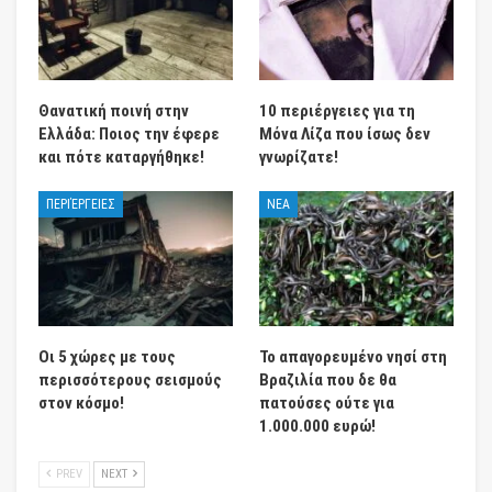
Θανατική ποινή στην
10 περιέργειες για τη
Ελλάδα: Ποιος την έφερε
Μόνα Λίζα που ίσως δεν
και πότε καταργήθηκε!
γνωρίζατε!
ΠΕΡΙΈΡΓΕΙΕΣ
ΝΕΑ
Οι 5 χώρες με τους
Το απαγορευμένο νησί στη
περισσότερους σεισμούς
Βραζιλία που δε θα
στον κόσμο!
πατούσες ούτε για
1.000.000 ευρώ!
PREV
NEXT