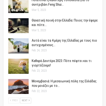
Ποια είναι η καλύτερη τοποθεσία για το
συντριβάνι Feng Shui…
Mar 5, 2023
Θανατική ποινή στην Ελλάδα: Ποιος την έφερε
και πότε…
Mar 5, 2023
Αυτά είναι τα 4 μέρη της Ελλάδας με τους πιο
ευτυχισμένους…
Feb 24, 2023
Καθαρά Δευτέρα 2023: Πότε πέφτει και τι
γιορτάζουμε!
Feb 23, 2023
Μονεμβασιά: Η μεσαιωνική πόλη της Ελλάδας
που μοιάζει με το…
Feb 22, 2023
PREV
NEXT