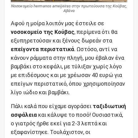
Νοσοκομείο hermanos ameijeiras στην πρωτεύουσα της Κούβας,
Αβάνα
Αφού η μοίρα λοιπόν μας έστειλε σε
νοσοκομείο της Κούβας
, περίμενα ότι θα
εξυπηρετούσαν και ξένους δωρεάν στα
επείγοντα περιστατικά
. Ωστόσο, αντί να
κάνουν ράμματα στην πληγή, μου έβαλαν ένα
βαμβάκι στο κεφάλι, με τύλιξαν χωρίς λόγο
με επιδέσμους και με χρέωσαν 40 ευρώ για
επείγων περιστατικό, όπου χρησιμοποίησαν
λίγο ιώδιο και βαμβάκι.
Πάλι καλά που είχαμε αγοράσει
ταξιδιωτική
ασφάλεια
και κάλυψε το ποσό! Ουσιαστικά,
ο γιατρός ήρθε εκεί για 2-3 λεπτά και
εξαφανίστηκε. Τουλάχιστον, οι