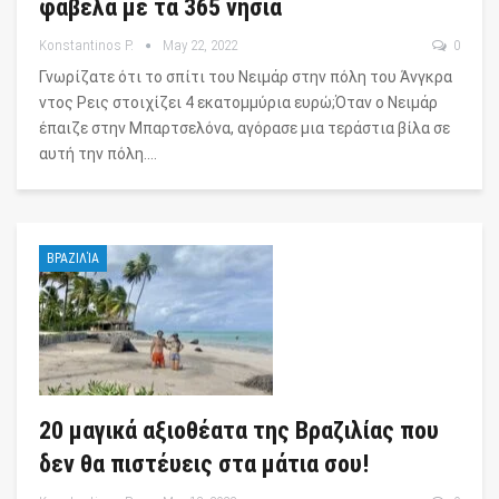
φαβέλα με τα 365 νησιά
Konstantinos P.
May 22, 2022
0
Γνωρίζατε ότι το σπίτι του Νειμάρ στην πόλη του Άνγκρα
ντος Ρεις στοιχίζει 4 εκατομμύρια ευρώ;Όταν o Νειμάρ
έπαιζε στην Μπαρτσελόνα, αγόρασε μια τεράστια βίλα σε
αυτή την πόλη.…
ΒΡΑΖΙΛΊΑ
20 μαγικά αξιοθέατα της Βραζιλίας που
δεν θα πιστέυεις στα μάτια σου!