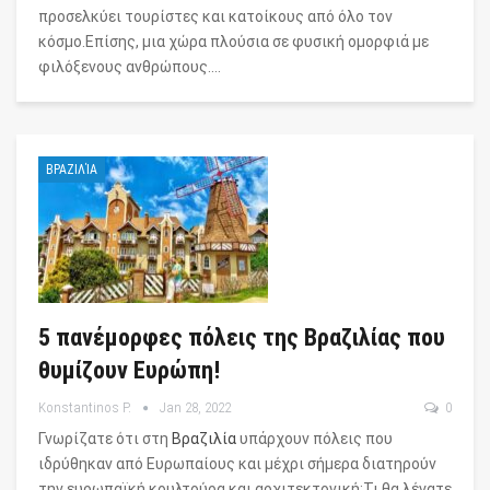
προσελκύει τουρίστες και κατοίκους από όλο τον
κόσμο.Επίσης, μια χώρα πλούσια σε φυσική ομορφιά με
φιλόξενους ανθρώπους.…
ΒΡΑΖΙΛΊΑ
5 πανέμορφες πόλεις της Βραζιλίας που
θυμίζουν Ευρώπη!
Konstantinos P.
Jan 28, 2022
0
Γνωρίζατε ότι στη
Βραζιλία
υπάρχουν πόλεις που
ιδρύθηκαν από Ευρωπαίους και μέχρι σήμερα διατηρούν
την ευρωπαϊκή κουλτούρα και αρχιτεκτονική;Τι θα λέγατε