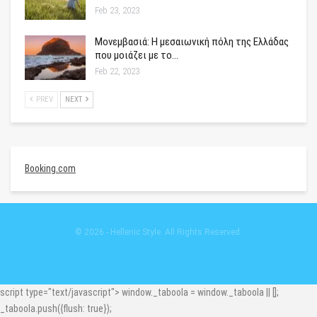
Feb 23, 2023
Μονεμβασιά: Η μεσαιωνική πόλη της Ελλάδας
που μοιάζει με το…
Feb 22, 2023
PREV
NEXT
Booking.com
© 2026 - Hellenic Style. All Rights Reserved.
script type="text/javascript"> window._taboola = window._taboola || [];
_taboola.push({flush: true});