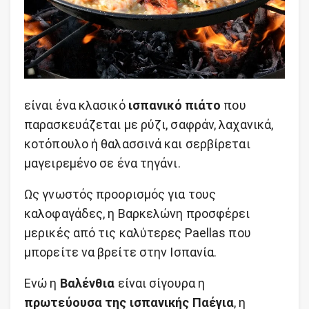
είναι ένα κλασικό
ισπανικό πιάτο
που
παρασκευάζεται με ρύζι, σαφράν, λαχανικά,
κοτόπουλο ή θαλασσινά και σερβίρεται
μαγειρεμένο σε ένα τηγάνι.
Ως γνωστός προορισμός για τους
καλοφαγάδες, η Βαρκελώνη προσφέρει
μερικές από τις καλύτερες Paellas που
μπορείτε να βρείτε στην Ισπανία.
Ενώ η
Βαλένθια
είναι σίγουρα η
πρωτεύουσα της ισπανικής Παέγια
, η