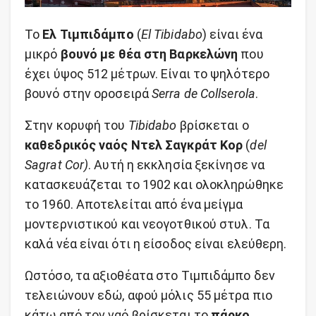
Το
Ελ Τιμπιδάμπο
(
El Tibidabo
) είναι ένα
μικρό
βουνό με θέα στη Βαρκελώνη
που
έχει ύψος 512 μέτρων. Είναι το ψηλότερο
βουνό στην οροσειρά
Serra de Collserola
.
Στην κορυφή του
Tibidabo
βρίσκεται ο
καθεδρικός ναός Ντελ Σαγκράτ Κορ
(
del
Sagrat Cor)
. Αυτή η εκκλησία ξεκίνησε να
κατασκευάζεται το 1902 και ολοκληρώθηκε
το 1960. Αποτελείται από ένα μείγμα
μοντερνιστικού και νεογοτθικού στυλ. Τα
καλά νέα είναι ότι η είσοδος είναι ελεύθερη.
Ωστόσο, τα αξιοθέατα στο Τιμπιδάμπο δεν
τελειώνουν εδώ, αφού μόλις 55 μέτρα πιο
κάτω από τον ναό βρίσκεται το
πάρκο