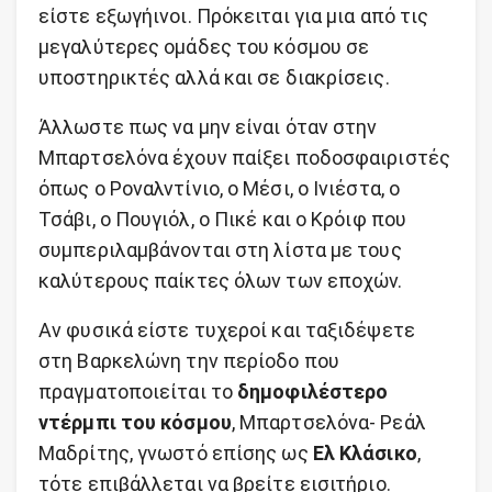
είστε εξωγήινοι. Πρόκειται για μια από τις
μεγαλύτερες ομάδες του κόσμου σε
υποστηρικτές αλλά και σε διακρίσεις.
Άλλωστε πως να μην είναι όταν στην
Μπαρτσελόνα έχουν παίξει ποδοσφαιριστές
όπως ο Ροναλντίνιο, ο Μέσι, ο Ινιέστα, ο
Τσάβι, ο Πουγιόλ, ο Πικέ και ο Κρόιφ που
συμπεριλαμβάνονται στη λίστα με τους
καλύτερους παίκτες όλων των εποχών.
Αν φυσικά είστε τυχεροί και ταξιδέψετε
στη Βαρκελώνη την περίοδο που
πραγματοποιείται το
δημοφιλέστερο
ντέρμπι του κόσμου
, Μπαρτσελόνα- Ρεάλ
Μαδρίτης, γνωστό επίσης ως
Ελ Κλάσικο
,
τότε επιβάλλεται να βρείτε εισιτήριο.