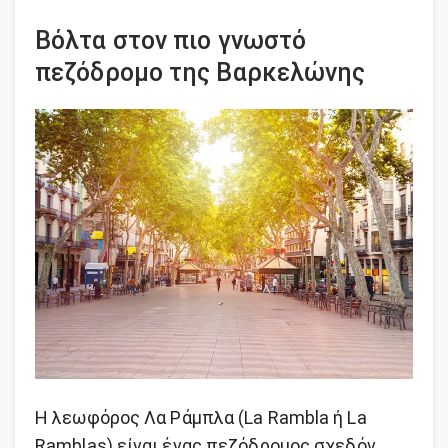
Βόλτα στον πιο γνωστό
πεζόδρομο της Βαρκελώνης
Η λεωφόρος Λα Ράμπλα (La Rambla ή La
Ramblas) είναι ένας πεζόδρομος σχεδόν