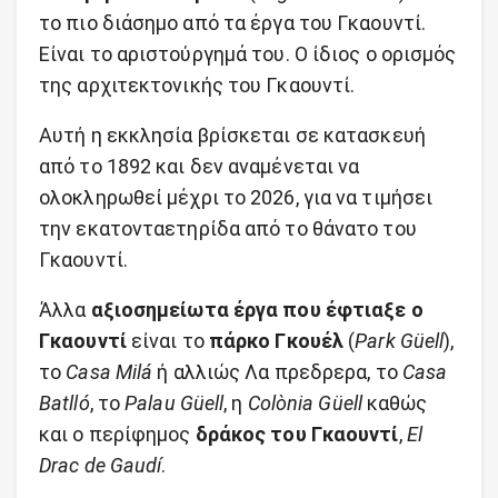
το πιο διάσημο από τα έργα του Γκαουντί.
Είναι το αριστούργημά του. Ο ίδιος ο ορισμός
της αρχιτεκτονικής του Γκαουντί.
Αυτή η εκκλησία βρίσκεται σε κατασκευή
από το 1892 και δεν αναμένεται να
ολοκληρωθεί μέχρι το 2026, για να τιμήσει
την εκατονταετηρίδα από το θάνατο του
Γκαουντί.
Άλλα
αξιοσημείωτα έργα που έφτιαξε ο
Γκαουντί
είναι το
πάρκο Γκουέλ
(
Park Güell
),
το
Casa Milá
ή αλλιώς Λα πρεδρερα, το
Casa
Batlló
, το
Palau Güell
, η
Colònia Güell
καθώς
και ο περίφημος
δράκος του Γκαουντί
,
El
Drac de Gaudí
.