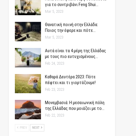
για το συντριβάνι Feng Shui…
Mar 5, 2023
Θανατική ποινή στην Ελλάδα:
Ποιος την έφερε και πότε…
Mar 5, 2023
Αυτά είναι τα 4 μέρη της Ελλάδας
με τους πιο ευτυχισμένους…
Feb 24, 2023
Καθαρά Δευτέρα 2023: Πότε
πέφτει και τι γιορτάζουμε!
Feb 23, 2023
Μονεμβασιά: Η μεσαιωνική πόλη
της Ελλάδας που μοιάζει με το…
Feb 22, 2023
PREV
NEXT