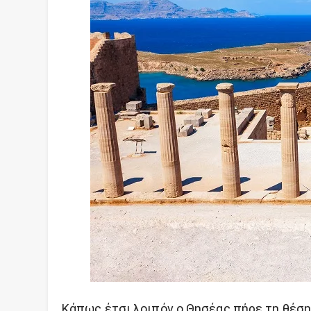
Κάπως έτσι λοιπόν ο Θησέας πήρε τη θέση