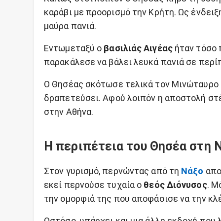
καράβι με προορισμό την Κρήτη. Ως ένδει
μαύρα πανιά.
Εντωμεταξύ ο
βασιλιάς Αιγέας
ήταν τόσο 
παρακάλεσε να βάλει λευκά πανιά σε περ
Ο Θησέας σκότωσε τελικά τον Μινώταυρο κ
δραπετεύσει. Αφού λοιπόν η αποστολή στέ
στην Αθήνα.
Η περιπέτεια του Θησέα στη 
Στον γυρισμό, περνώντας από τη
Νάξο
απο
εκεί περνούσε τυχαία ο
θεός Διόνυσος
. Μ
την ομορφιά της που αποφάσισε να την κλ
Ωστόσο, υπάρχει και μια άλλη εκδοχή που 