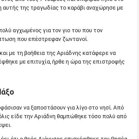
ξη αυτής της τραγωδίας το καράβι αναχώρησε με
πολύ αγχωμένος για τον γιο του που τον
ίπτωση που επέστρεφαν ζωντανοί.
αι με τη βοήθεια της Αριάδνης κατάφερε να
φθηκε με επιτυχία, ήρθε η ώρα της επιστροφής
Νάξο
φάσισαν να ξαποστάσουν για λίγο στο νησί. Από
όλις είδε την Αριάδνη θαμπώθηκε τόσο πολύ από
έψει.
λέει ότι ο θεός Διόνυσος επισκέφθηκε τον Θησέα