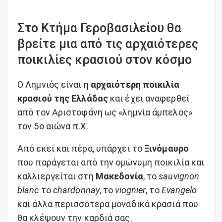
Στο Κτήμα Γεροβασιλείου θα
βρείτε μια από τις αρχαιότερες
ποικιλίες κρασιού στον κόσμο
Ο Λημνιός είναι η
αρχαιότερη ποικιλία
κρασιού της Ελλάδας
και έχει αναφερθεί
από τον Αριστοφάνη ως «λημνία άμπελος»
τον 5ο αιώνα π.Χ.
Από εκεί και πέρα, υπάρχει το
Ξινόμαυρο
που παράγεται από την ομώνυμη ποικιλία και
καλλιεργείται στη
Μακεδονία
, το
sauvignon
blanc
το
chardonnay
, το
viognier
, το
Evangelo
και άλλα περισσότερα μοναδικά κρασιά που
θα κλέψουν την καρδιά σας.