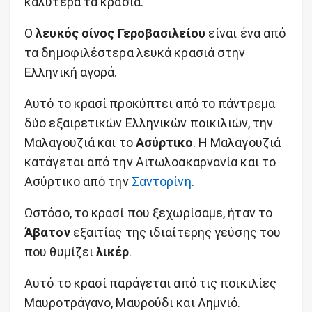
καλύτερα τα κρασιά.
Ο
λευκός οίνος Γεροβασιλείου
είναι ένα από
τα δημοφιλέστερα λευκά κρασιά στην
Ελληνική αγορά.
Αυτό το κρασί προκύπτει από το πάντρεμα
δύο εξαιρετικών Ελληνικών ποικιλιών, την
Μαλαγουζιά και το
Ασύρτικο
. H Μαλαγουζιά
κατάγεται από την Αιτωλοακαρνανία και το
Ασύρτικο από την
Σαντορίνη
.
Ωστόσο, το κρασί που ξεχωρίσαμε, ήταν το
Άβατον
εξαιτίας της ιδιαίτερης γεύσης του
που θυμίζει
λικέρ
.
Αυτό το κρασί παράγεται από τις ποικιλίες
Μαυροτράγανο, Μαυρούδι και Λημνιό.