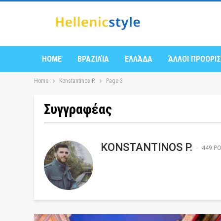
HOME
ΒΡΑΖΙΛΊΑ
ΕΛΛΆΔΑ
ΆΛΛΟΙ ΠΡΟΟΡΙ
Home
Konstantinos P.
Page 3
Συγγραφέας
KONSTANTINOS P.
449 P