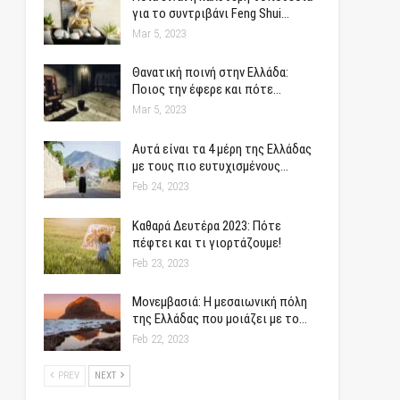
για το συντριβάνι Feng Shui…
Mar 5, 2023
Θανατική ποινή στην Ελλάδα:
Ποιος την έφερε και πότε…
Mar 5, 2023
Αυτά είναι τα 4 μέρη της Ελλάδας
με τους πιο ευτυχισμένους…
Feb 24, 2023
Καθαρά Δευτέρα 2023: Πότε
πέφτει και τι γιορτάζουμε!
Feb 23, 2023
Μονεμβασιά: Η μεσαιωνική πόλη
της Ελλάδας που μοιάζει με το…
Feb 22, 2023
PREV
NEXT