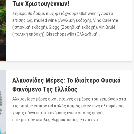
Των Χριστουγέννων!
Σήμερα θα δούμε πως φτιάχνουμε Glühwein, γνωστό
επίσης ως, mulled wine (Αγγλική εκδοχή), Vino Caliente
(Ισπανική εκδοχή), Glögg (Σουηδική εκδοχή), Vin Brulé
(Ιταλική εκδοχή), Bisschopswijn (Ολλανδική…
Αλκυονίδες Μέρες: Το Ιδιαίτερο Φυσικό
Φαινόμενο Της Ελλάδας
Αλκυονίδες μέρες είναι εκείνες οι μέρες του χειμώνα κατά
τις οποίες επικρατεί καλός καιρός με έντονη ηλιοφάνεια,
χωρίς σύννεφα και ανέμους ενώ κάποιες φορές
επικρατούν υψηλές θερμοκρασίες. Είναι ένα…